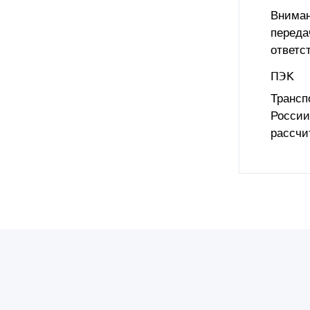
Вниман
переда
ответс
ПЭК
Трансп
России
рассчит