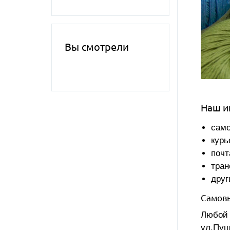
Вы смотрели
Наш и
само
курь
почт
тран
друг
Самовы
Любой 
ул.Пуш