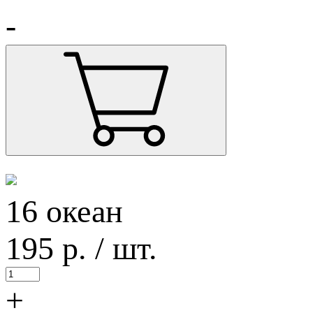
-
16 океан
195
р.
/ шт.
+