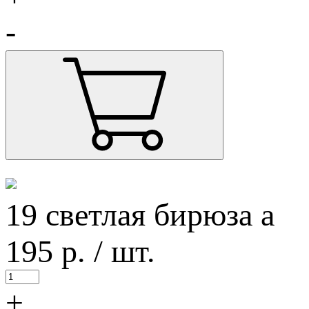
-
19 светлая бирюза а
195
р.
/ шт.
+