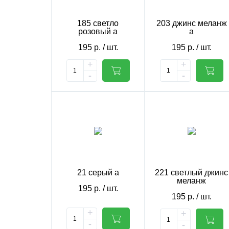
185 светло
203 джинс меланж
розовый а
а
195
р.
/ шт.
195
р.
/ шт.
+
+
-
-
21 серый а
221 светлый джинс
меланж
195
р.
/ шт.
195
р.
/ шт.
+
+
-
-